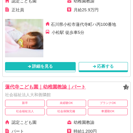
認定こども園
幼稚園教諭
正社員
月給25.9万円
石川県小松市蓮代寺町ハ丙100番地
小松駅 徒歩車5分
詳細を見る
応募する
蓮代寺こども園｜幼稚園教諭｜パート
社会福祉法人大和善隣館
新卒
未経験OK
ブランクOK
社会福祉法人
社会保険完備
車通勤OK
認定こども園
幼稚園教諭
パート
時給1,200円