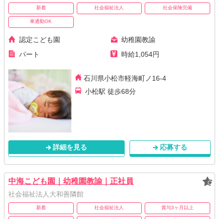
新着
社会福祉法人
社会保険完備
車通勤OK
認定こども園
幼稚園教諭
パート
時給1,054円
石川県小松市軽海町ノ16-4
小松駅 徒歩68分
詳細を見る
応募する
中海こども園｜幼稚園教諭｜正社員
社会福祉法人大和善隣館
新着
社会福祉法人
賞与3ヶ月以上