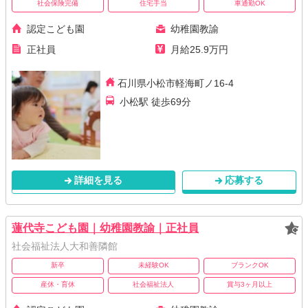
社会保険完備
住宅手当
車通勤OK
認定こども園
幼稚園教諭
正社員
月給25.9万円
石川県小松市軽海町ノ16-4
小松駅 徒歩69分
詳細を見る
応募する
蓮代寺こども園｜幼稚園教諭｜正社員
社会福祉法人大和善隣館
新卒
未経験OK
ブランクOK
産休・育休
社会福祉法人
賞与3ヶ月以上