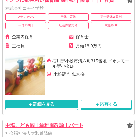
イオンゆめみらい保育園 新小松｜保育士｜正社員
株式会社ニチイ学館
ブランクOK
産休・育休
完全週休２日制
年休120日
社会保険完備
車通勤OK
企業内保育
保育士
正社員
月給18.9万円
石川県小松市清六町315番地 イオンモー
ル新小松1F
小松駅 徒歩20分
詳細を見る
応募する
中海こども園｜幼稚園教諭｜パート
社会福祉法人大和善隣館