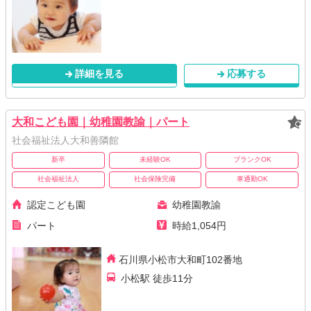
詳細を見る
応募する
大和こども園｜幼稚園教諭｜パート
社会福祉法人大和善隣館
新卒
未経験OK
ブランクOK
社会福祉法人
社会保険完備
車通勤OK
認定こども園
幼稚園教諭
パート
時給1,054円
石川県小松市大和町102番地
小松駅 徒歩11分