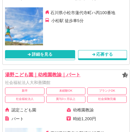
石川県小松市蓮代寺町ハ丙100番地
小松駅 徒歩車5分
詳細を見る
応募する
湯野こども園｜幼稚園教諭｜パート
社会福祉法人大和善隣館
新卒
未経験OK
ブランクOK
社会福祉法人
賞与3ヶ月以上
社会保険完備
認定こども園
幼稚園教諭
パート
時給1,200円