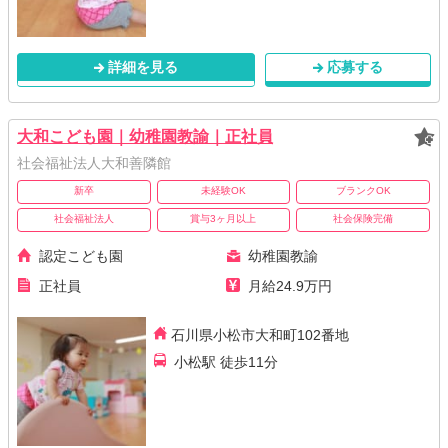
詳細を見る
応募する
大和こども園｜幼稚園教諭｜正社員
社会福祉法人大和善隣館
新卒
未経験OK
ブランクOK
社会福祉法人
賞与3ヶ月以上
社会保険完備
認定こども園
幼稚園教諭
正社員
月給24.9万円
石川県小松市大和町102番地
小松駅 徒歩11分