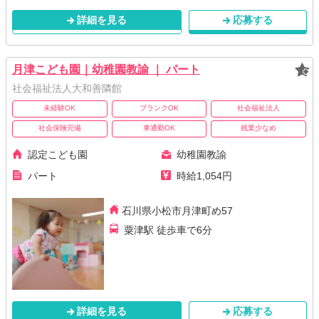
詳細を見る
応募する
月津こども園｜幼稚園教諭 ｜ パート
社会福祉法人大和善隣館
未経験OK
ブランクOK
社会福祉法人
社会保険完備
車通勤OK
残業少なめ
認定こども園
幼稚園教諭
パート
時給1,054円
石川県小松市月津町め57
粟津駅 徒歩車で6分
詳細を見る
応募する