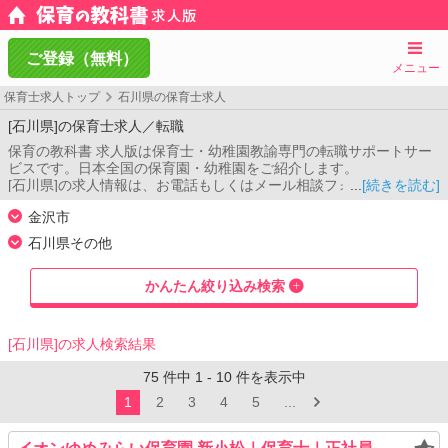
ご登録（無料）
メニュー
保育士求人トップ
石川県の保育士求人
[石川県]の保育士求人／転職
保育の教科書 求人版は保育士・幼稚園教諭専門の転職サポートサー
ビスです。日本全国の保育園・幼稚園をご紹介します。
[石川県]の求人情報は、お電話もしくはメール相談フォームよりお問
[続きを読む]
い合わせください。コンサルタントがご希望条件をお伺いし、あな
金沢市
たのご希望に合った保育園をご紹介します。
金沢市
石川県その他
七尾市
小松市
輪島市
珠洲市
加賀市
羽咋市
かんたん絞り込み検索
かほく市
白山市
能美市
野々市市
能美郡川北町
河北郡津幡町
河北郡内灘町
羽咋郡志賀町
羽咋郡宝達志水町
鹿島郡中能登町
鳳珠郡穴水町
[石川県]の求人検索結果
鳳珠郡能登町
75
件中
1
-
10
件を表示中
1
2
3
4
5
...