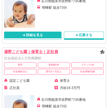
石川県能美市佐野町ワ35番地
明峰駅 徒歩73分
詳細を見る
応募する
湯野こども園｜保育士｜正社員
社会福祉法人大和善隣館
新卒
未経験OK
ブランクOK
社会福祉法人
賞与3ヶ月以上
社会保険完備
認定こども園
保育士
正社員
月給18.3万円
石川県能美市佐野町ワ35番地
明峰駅 徒歩73分