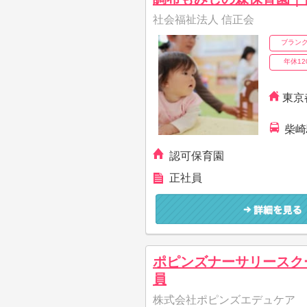
社会福祉法人 信正会
ブランク
年休12
東京都
柴崎
認可保育園
正社員
ポピンズナーサリースク
員
株式会社ポピンズエデュケア