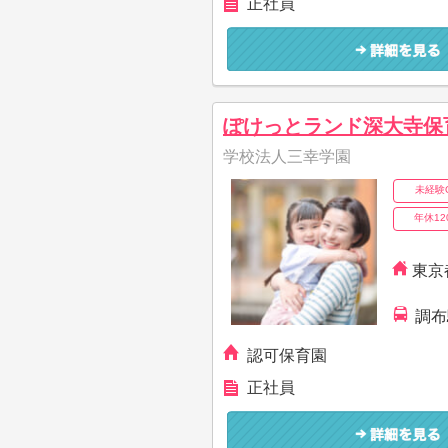
正社員
ぽけっとランド深大寺保
学校法人三幸学園
未経験
年休12
東京
調布
認可保育園
正社員