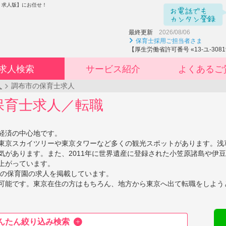
書 求人版】にお任せ！
最終更新
2026/08/06
保育士採用ご担当者さま
【厚生労働省許可番号 «13-ユ-3081
求人検索
サービス紹介
よくあるご
人
調布市の保育士求人
の保育士求人／転職
。
経済の中心地です。
東京スカイツリーや東京タワーなど多くの観光スポットがあります。浅
があります。また、2011年に世界遺産に登録された小笠原諸島や伊豆
上がっています。
域の保育園の求人を掲載しています。
可能です。東京在住の方はもちろん、地方から東京へ出て転職をしよう
んたん絞り込み検索