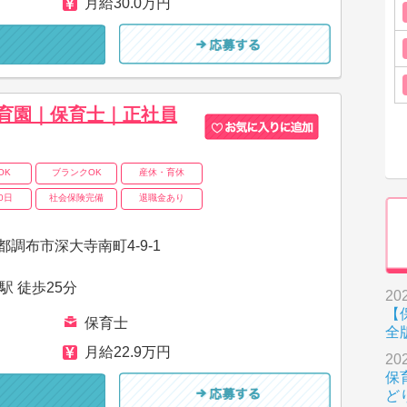
月給30.0万円
育園｜保育士｜正社員
OK
ブランクOK
産休・育休
0日
社会保険完備
退職金あり
都調布市深大寺南町4-9-1
駅 徒歩25分
202
【
保育士
全
月給22.9万円
202
保
ど