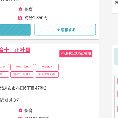
保育士
時給1,350円
育士｜正社員
ング
産休・育休
土日休み
0日
賞与3ヶ月以上
社会保険完備
都調布市布田6丁目47番2
駅 徒歩8分
保育士