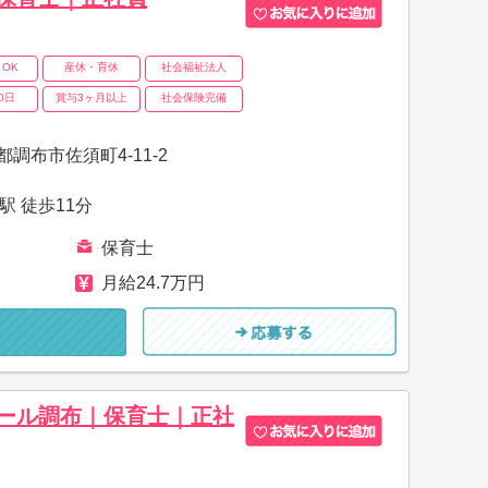
OK
産休・育休
社会福祉法人
0日
賞与3ヶ月以上
社会保険完備
調布市佐須町4‐11‐2
駅 徒歩11分
保育士
月給24.7万円
ール調布｜保育士｜正社