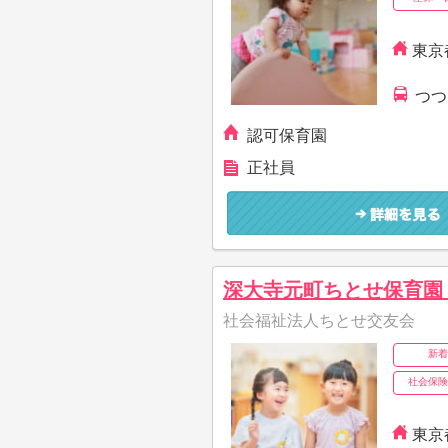
東京
つつ
認可保育園
正社員
深大寺元町ちとせ保育園
社会福祉法人ちとせ交友会
新着
社会保険
東京都