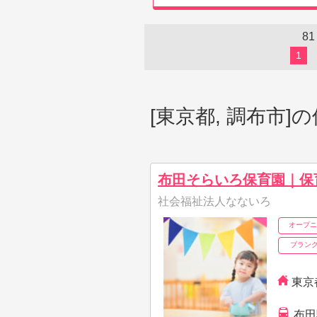
81
1
[東京都, 調布市
布田そらいろ保育園｜保
社会福祉法人なないろ
オープニ
ブランク
東京
布田