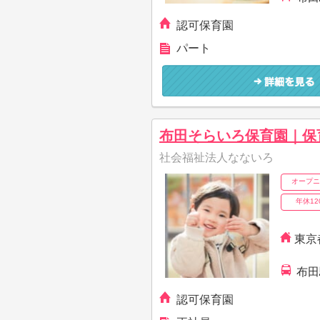
認可保育園
パート
布田そらいろ保育園｜保
社会福祉法人なないろ
オープニ
年休12
東京
布田
認可保育園