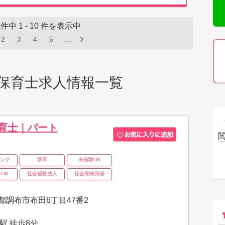
件中
1
-
10
件を表示中
2
3
4
5
...
]の保育士求人情報一覧
育士｜パート
ング
新卒
未経験OK
OK
社会福祉法人
社会保険完備
都調布市布田6丁目47番2
駅 徒歩8分