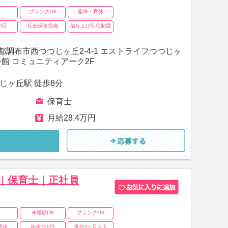
ブランクOK
産休・育休
0日
社会保険完備
借り上げ社宅制度
都調布市西つつじヶ丘2-4-1 エストライフつつじヶ
番館 コミュニティアーク2F
じヶ丘駅 徒歩8分
保育士
月給28.4万円
｜保育士｜正社員
未経験OK
ブランクOK
育休
年休120日
賞与3ヶ月以上