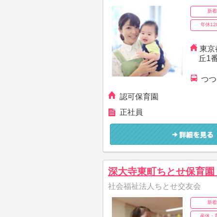
新着
年休12
東京
丘1
つつ
認可保育園
正社員
深大寺東町ちとせ保育園
社会福祉法人ちとせ交友会
新着
産休・