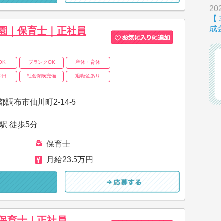
202
【
成
OK
ブランクOK
産休・育休
0日
社会保険完備
退職金あり
調布市仙川町2-14-5
駅 徒歩5分
保育士
月給23.5万円
保育士｜正社員