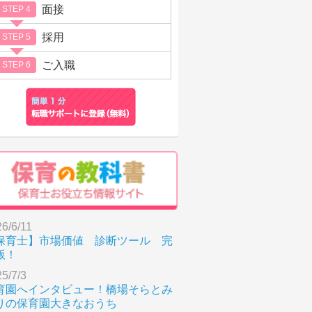
面接
STEP 4
採用
STEP 5
ご入職
STEP 6
6/6/11
保育士】市場価値 診断ツール 完
版！
5/7/3
育園へインタビュー！橋場そらとみ
りの保育園大きなおうち