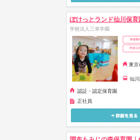
学校法人三幸学園
未経験
年休12
東京都
仙川
認証・認定保育園
正社員
調布もみじの森保育園｜