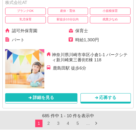
株式会社AT
ブランクOK
産休・育休
小規模保育
乳児保育
駅徒歩10分以内
残業少なめ
認可外保育園
保育士
パート
時給1,300円
神奈川県川崎市幸区小倉1-1 パークシテ
ィ新川崎東三番街E棟 118
鹿島田駅 徒歩6分
詳細を見る
応募する
685
件中
1
-
10
件を表示中
1
2
3
4
5
...