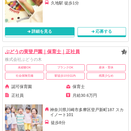
久地駅 徒歩1分
詳細を見る
応募する
ぶどうの実登戸園｜保育士｜正社員
株式会社ぶどうの木
未経験OK
ブランクOK
産休・育休
社会保険完備
駅徒歩10分以内
残業少なめ
認可保育園
保育士
正社員
月給30.6万円
神奈川県川崎市多摩区登戸新町187 スカ
イノート101
徒歩8分