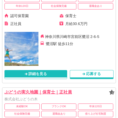
年休120日
社会保険完備
退職金あり
認可保育園
保育士
正社員
月給30.6万円
神奈川県川崎市宮前区鷺沼 2-6-5
鷺沼駅 徒歩11分
詳細を見る
応募する
ぶどうの実久地園｜保育士｜正社員
株式会社ぶどうの木
未経験OK
ブランクOK
年休120日
社会保険完備
退職金あり
借り上げ社宅制度