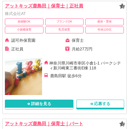
アットキッズ鹿島田｜保育士｜正社員
株式会社AT
未経験OK
ブランクOK
産休・育休
小規模保育
乳児保育
年休120日
認可外保育園
保育士
正社員
月給27万円
神奈川県川崎市幸区小倉1-1 パークシテ
ィ新川崎東三番街E棟 118
鹿島田駅 徒歩6分
詳細を見る
応募する
アットキッズ鹿島田｜保育士｜パート