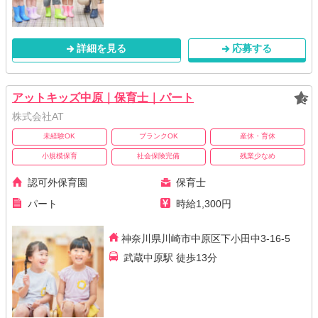
詳細を見る
応募する
アットキッズ中原｜保育士｜パート
株式会社AT
未経験OK
ブランクOK
産休・育休
小規模保育
社会保険完備
残業少なめ
認可外保育園
保育士
パート
時給1,300円
神奈川県川崎市中原区下小田中3-16-5
武蔵中原駅 徒歩13分