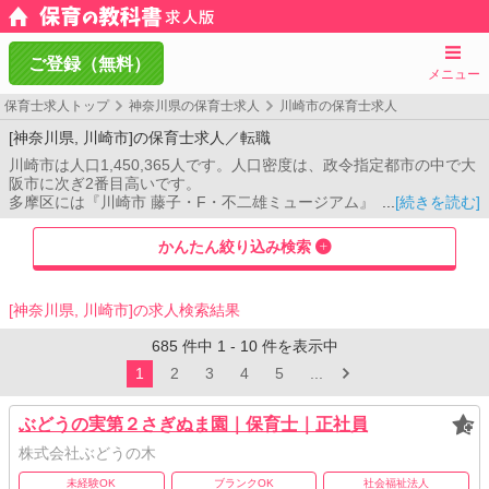
ご登録（無料）
メニュー
保育士求人トップ
神奈川県の保育士求人
川崎市の保育士求人
[神奈川県, 川崎市]の保育士求人／転職
川崎市は人口1,450,365人です。人口密度は、政令指定都市の中で大
阪市に次ぎ2番目高いです。
多摩区には『川崎市 藤子・F・不二雄ミュージアム』があり、老若
[続きを読む]
男女、また海外の方も訪れる人気スポットです。
川崎区は大規模な工場地帯を抱えていて、工場夜景が新たなレジャ
かんたん絞り込み検索
ーとして人気を集めています。 また川崎市は産業都市として発展し
ているため、工場見学などの産業観光ツアーも注目されています。
【保育の教科書 求人板】は川崎市内全域の求人を掲載しています。
[神奈川県, 川崎市]の求人検索結果
ご希望の勤務地・最寄り駅から求人情報を探すことが可能です。
685
件中
1
-
10
件を表示中
1
2
3
4
5
...
ぶどうの実第２さぎぬま園｜保育士｜正社員
株式会社ぶどうの木
未経験OK
ブランクOK
社会福祉法人