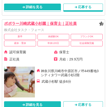
詳細を見る
応募する
ポポラー川崎武蔵小杉園｜保育士｜正社員
株式会社タスク・フォース
新卒
未経験OK
ブランクOK
産休・育休
年休120日
社会保険完備
認可保育園
保育士
正社員
月給：29.9万円
神奈川県川崎市中原区市ノ坪449番地3
シティタワー武蔵小杉2階
武蔵小杉駅 徒歩6分
詳細を見る
応募する