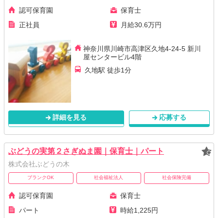
認可保育園
保育士
正社員
月給30.6万円
神奈川県川崎市高津区久地4-24-5 新川
屋センタービル4階
久地駅 徒歩1分
詳細を見る
応募する
ぶどうの実第２さぎぬま園｜保育士｜パート
株式会社ぶどうの木
ブランクOK
社会福祉法人
社会保険完備
認可保育園
保育士
パート
時給1,225円