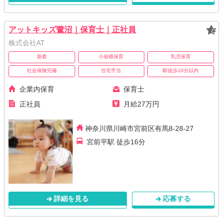
アットキッズ鷺沼｜保育士｜正社員
株式会社AT
新着
小規模保育
乳児保育
社会保険完備
住宅手当
駅徒歩10分以内
企業内保育
保育士
正社員
月給27万円
神奈川県川崎市宮前区有馬8-28-27
宮前平駅 徒歩16分
詳細を見る
応募する