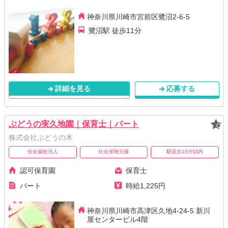
神奈川県川崎市宮前区鷺沼2-6-5
鷺沼駅 徒歩11分
詳細を見る
応募する
ぶどうの実久地園｜保育士｜パート
株式会社ぶどうの木
社会福祉法人
社会保険完備
駅徒歩10分以内
認可保育園
保育士
パート
時給1,225円
神奈川県川崎市高津区久地4-24-5 新川
屋センタービル4階