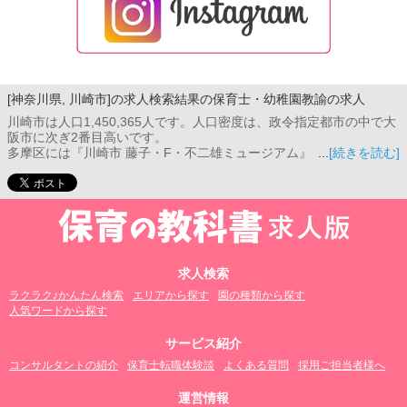
[神奈川県, 川崎市]の求人検索結果の保育士・幼稚園教諭の求人
川崎市は人口1,450,365人です。人口密度は、政令指定都市の中で大
阪市に次ぎ2番目高いです。
多摩区には『川崎市 藤子・F・不二雄ミュージアム』があり、老若
[続きを読む]
男女、また海外の方も訪れる人気スポットです。
川崎区は大規模な工場地帯を抱えていて、工場夜景が新たなレジャ
ーとして人気を集めています。 また川崎市は産業都市として発展し
ているため、工場見学などの産業観光ツアーも注目されています。
【保育の教科書 求人板】は川崎市内全域の求人を掲載しています。
ご希望の勤務地・最寄り駅から求人情報を探すことが可能です。
求人検索
ラクラク♪かんたん検索
エリアから探す
園の種類から探す
人気ワードから探す
サービス紹介
コンサルタントの紹介
保育士転職体験談
よくある質問
採用ご担当者様へ
運営情報