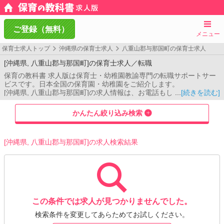
ご登録（無料）
メニュー
保育士求人トップ
沖縄県の保育士求人
八重山郡与那国町の保育士求人
[沖縄県, 八重山郡与那国町]の保育士求人／転職
保育の教科書 求人版は保育士・幼稚園教諭専門の転職サポートサー
ビスです。日本全国の保育園・幼稚園をご紹介します。
[沖縄県, 八重山郡与那国町]の求人情報は、お電話もしくはメール相
[続きを読む]
談フォームよりお問い合わせください。コンサルタントがご希望条
件をお伺いし、あなたのご希望に合った保育園をご紹介します。
かんたん絞り込み検索
[沖縄県, 八重山郡与那国町]の求人検索結果
この条件では求人が見つかりませんでした。
検索条件を変更してあらためてお試しください。