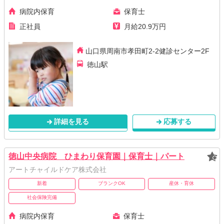
病院内保育
保育士
正社員
月給20.9万円
山口県周南市孝田町2-2健診センター2F
徳山駅
詳細を見る
応募する
徳山中央病院 ひまわり保育園｜保育士｜パート
アートチャイルドケア株式会社
新着
ブランクOK
産休・育休
社会保険完備
病院内保育
保育士