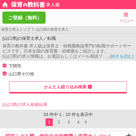
ご登録（無料）
メニュー
保育士求人トップ
山口県の保育士求人
[山口県]の保育士求人／転職
保育の教科書 求人版は保育士・幼稚園教諭専門の転職サポートサー
ビスです。日本全国の保育園・幼稚園をご紹介します。
[山口県]の求人情報は、お電話もしくはメール相談フォームよりお問
[続きを読む]
い合わせください。コンサルタントがご希望条件をお伺いし、あな
下関市
たのご希望に合った保育園をご紹介します。
下関市
山口県その他
宇部市
山口市
萩市
防府市
下松市
岩国市
光市
かんたん絞り込み検索
長門市
柳井市
美祢市
周南市
山陽小野田市
大島郡周防大島町
玖珂郡和木町
熊毛郡上関町
熊毛郡田布施町
熊毛郡平生町
阿武郡阿武町
[山口県]の求人検索結果
33
件中
1
-
10
件を表示中
1
2
3
4