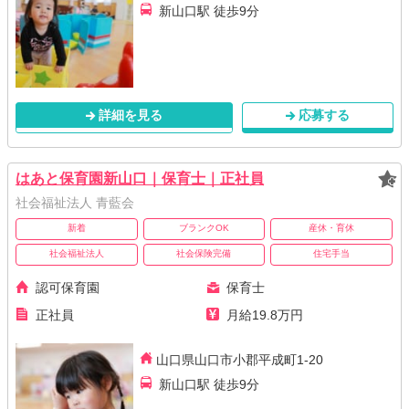
新山口駅 徒歩9分
詳細を見る
応募する
はあと保育園新山口｜保育士｜正社員
社会福祉法人 青藍会
新着
ブランクOK
産休・育休
社会福祉法人
社会保険完備
住宅手当
認可保育園
保育士
正社員
月給19.8万円
山口県山口市小郡平成町1-20
新山口駅 徒歩9分