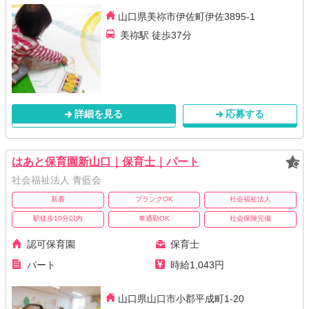
山口県美祢市伊佐町伊佐3895-1
美祢駅 徒歩37分
詳細を見る
応募する
はあと保育園新山口｜保育士｜パート
社会福祉法人 青藍会
新着
ブランクOK
社会福祉法人
駅徒歩10分以内
車通勤OK
社会保険完備
認可保育園
保育士
パート
時給1,043円
山口県山口市小郡平成町1-20