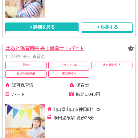
詳細を見る
応募する
はあと保育園中央｜保育士｜パート
社会福祉法人 青藍会
新着
ブランクOK
社会福祉法人
社会保険完備
車通勤OK
認可保育園
保育士
パート
時給1,043円
山口県山口市神田町4-22
湯田温泉駅 徒歩25分