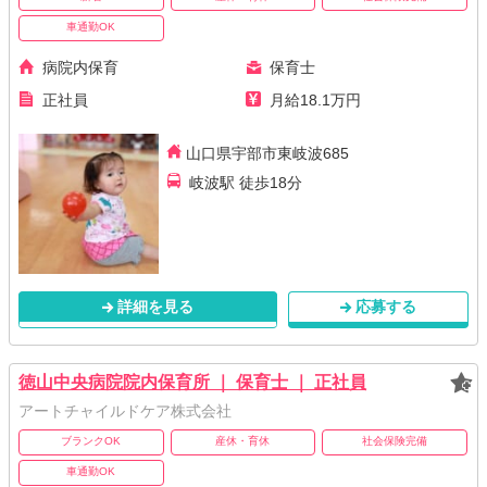
車通勤OK
病院内保育
保育士
正社員
月給18.1万円
山口県宇部市東岐波685
岐波駅 徒歩18分
詳細を見る
応募する
徳山中央病院院内保育所 ｜ 保育士 ｜ 正社員
アートチャイルドケア株式会社
ブランクOK
産休・育休
社会保険完備
車通勤OK