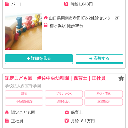
パート
時給1,043円
山口県周南市孝田町2-2健診センター2F
櫛ヶ浜駅 徒歩35分
詳細を見る
応募する
認定こども園 伊佐中央幼稚園｜保育士｜正社員
学校法人西宝寺学園
新着
ブランクOK
産休・育休
社会保険完備
退職金あり
車通勤OK
認定こども園
保育士
正社員
月給18.1万円