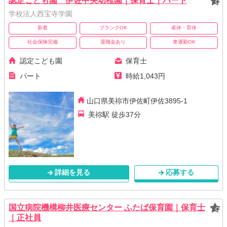
認定こども園 伊佐中央幼稚園｜保育士｜パート
学校法人西宝寺学園
新着
ブランクOK
産休・育休
社会保険完備
退職金あり
車通勤OK
認定こども園
保育士
パート
時給1,043円
山口県美祢市伊佐町伊佐3895-1
美祢駅 徒歩37分
詳細を見る
応募する
国立病院機構柳井医療センター ふたば保育園｜保育士
｜正社員