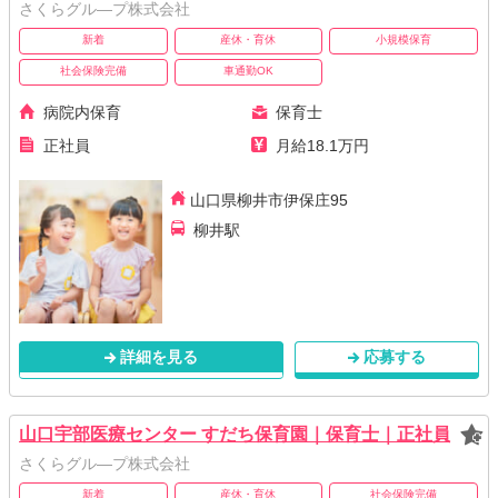
さくらグル―プ株式会社
新着
産休・育休
小規模保育
社会保険完備
車通勤OK
病院内保育
保育士
正社員
月給18.1万円
山口県柳井市伊保庄95
柳井駅
詳細を見る
応募する
山口宇部医療センター すだち保育園｜保育士｜正社員
さくらグル―プ株式会社
新着
産休・育休
社会保険完備