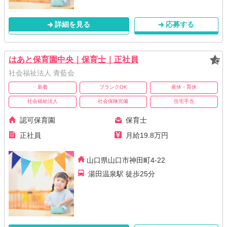
詳細を見る
応募する
はあと保育園中央｜保育士｜正社員
社会福祉法人 青藍会
新着
ブランクOK
産休・育休
社会福祉法人
社会保険完備
住宅手当
認可保育園
保育士
正社員
月給19.8万円
山口県山口市神田町4-22
湯田温泉駅 徒歩25分